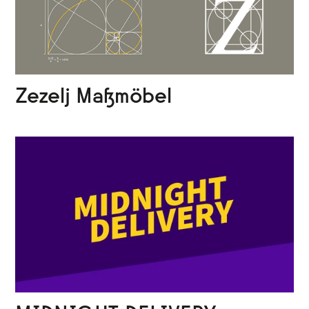
Zezelj Maßmöbel